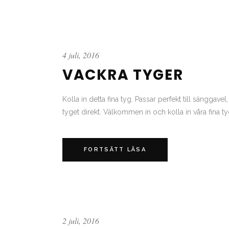
4 juli, 2016
VACKRA TYGER
Kolla in detta fina tyg. Passar perfekt till sänggave
tyget direkt. Välkommen in och kolla in våra fina tyge
FORTSÄTT LÄSA
2 juli, 2016