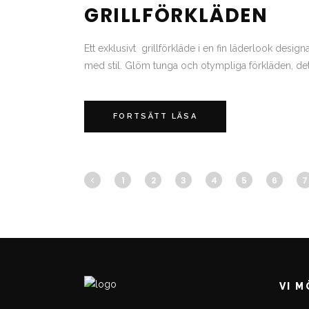
GRILLFÖRKLÄDEN
Ett exklusivt grillförkläde i en fin läderlook desi
med stil. Glöm tunga och otympliga förkläden, detta
FORTSÄTT LÄSA
1
2
3
4
5
6
7
VI 