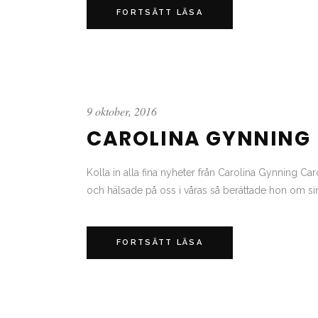
FORTSÄTT LÄSA
9 oktober, 2016
CAROLINA GYNNING
Kolla in alla fina nyheter från Carolina Gynning Ca
och hälsade på oss i våras så berättade hon om sina 
FORTSÄTT LÄSA