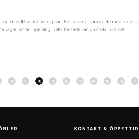
gnat och handtillverkat av mig här i Falkenberg i samarbete med professi
 väger nästan ingenting. Detta förkläde kan du ställa in så det...
8
9
10
11
12
13
14
15
16
MÖBLER
KONTAKT & ÖPPETTI