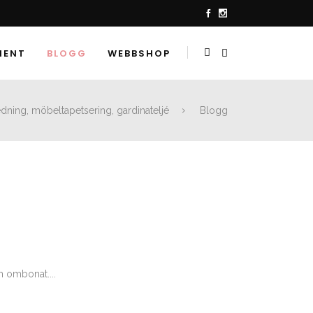
MENT
BLOGG
WEBBSHOP
dning, möbeltapetsering, gardinateljé
Blogg
ch ombonat....