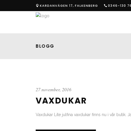
KARDANVÄGEN 17, FALKENBERG
0346-130 7
BLOGG
27 november, 2016
VAXDUKAR
Vaxdukar Lite julfina vaxdukar finns nu i vår butik. J