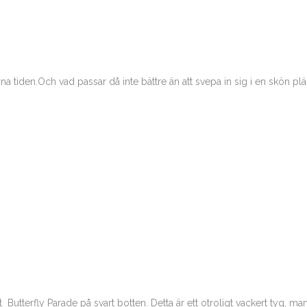
 tiden.Och vad passar då inte bättre än att svepa in sig i en skön pläd. 
 Butterfly Parade på svart botten. Detta är ett otroligt vackert tyg, man