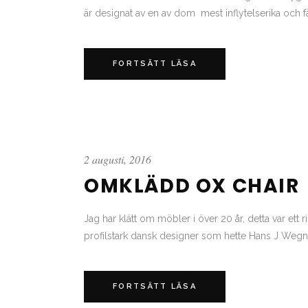
är designat av en av dom mest inflytelserika och fä
FORTSÄTT LÄSA
2 augusti, 2016
OMKLÄDD OX CHAIR
Jag har klätt om möbler i över 20 år, detta var ett r
profilstark dansk designer som hette Hans J Wegner, 
FORTSÄTT LÄSA