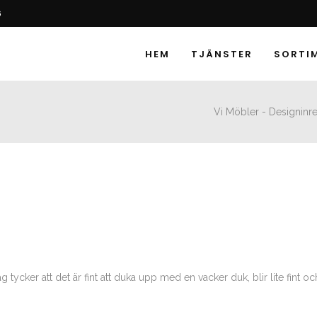
6
HEM
TJÄNSTER
SORTI
Vi Möbler - Designinre
ag tycker att det är fint att duka upp med en vacker duk, blir lite fint o