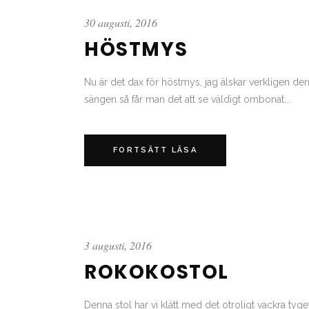
30 augusti, 2016
HÖSTMYS
Nu är det dax för höstmys, jag älskar verkligen denna
sängen så får man det att se väldigt ombonat...
FORTSÄTT LÄSA
3 augusti, 2016
ROKOKOSTOL
Denna stol har vi klätt med det otroligt vackra tyget