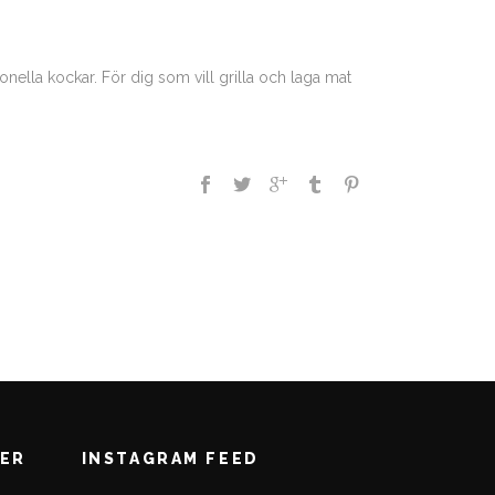
onella kockar. För dig som vill grilla och laga mat
DER
INSTAGRAM FEED