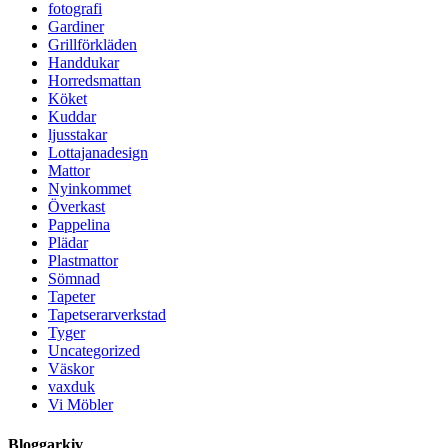
fotografi
Gardiner
Grillförkläden
Handdukar
Horredsmattan
Köket
Kuddar
ljusstakar
Lottajanadesign
Mattor
Nyinkommet
Överkast
Pappelina
Plädar
Plastmattor
Sömnad
Tapeter
Tapetserarverkstad
Tyger
Uncategorized
Väskor
vaxduk
Vi Möbler
Bloggarkiv