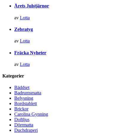
Årets Julstjärnor
av
Lotta
Zebratyg
av
Lotta
Fräcka Nyheter
av
Lotta
Kategorier
Bäddset
Badrumsmatta
Belysning
Bordstablett
Brickor
Carolina Gynning
Doftljus
Dörrmatta
Duchdraperi